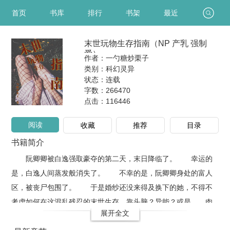
首页
书库
排行
书架
最近
末世玩物生存指南（NP 产乳 强制
爱）
作者：一勺糖炒栗子
类别：科幻灵异
状态：连载
字数：266470
点击：
116446
阅读
收藏
推荐
目录
书籍简介
阮卿卿被白逸强取豪夺的第二天，末日降临了。 幸运的
是，白逸人间蒸发般消失了。 不幸的是，阮卿卿身处的富人
区，被丧尸包围了。 于是婚纱还没来得及换下的她，不得不
考虑如何在这混乱残忍的末世生存，靠头脑？异能？或是……肉
展开全文
体。 一句话简介：一个身娇体软有聪明诡计但不多的妹子被