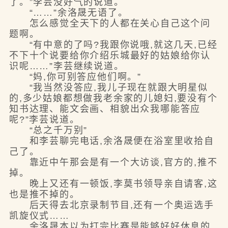
了。”李芸没好气的说道。
“……”余洛晟无语了。
怎么感觉全天下的人都在关心自己这个问
题啊。
“有中意的了吗?我跟你说哦,就这几天,已经
不下十个说要给你介绍乐城最好的姑娘给你认
识呢……”李芸继续说道。
“妈,你可别答应他们啊。”
“我当然没答应,我儿子现在就跟大明星似
的,多少姑娘都想做我老余家的儿媳妇,要没有个
知书达理、能文会画、相貌出众我哪能答应
呢?”李芸说道。
“总之千万别”
和李芸聊完电话,余洛晟便在浴室里收拾自
己了。
靠近中午那会是有一个大访谈,官方的,推不
掉。
晚上又还有一顿饭,李莫书领导亲自请客,这
也是推不掉的。
后天得去北京录制节目,还有一个奥运选手
凯旋仪式……
余洛晟本以为打完比赛是能够好好休息的,