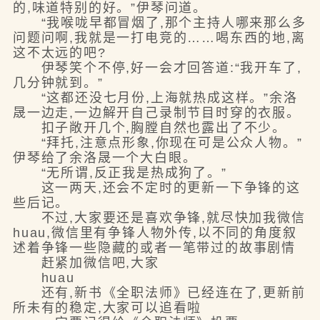
的,味道特别的好。”伊琴问道。
“我喉咙早都冒烟了,那个主持人哪来那么多
问题问啊,我就是一打电竞的……喝东西的地,离
这不太远的吧?
伊琴笑个不停,好一会才回答道:“我开车了,
几分钟就到。”
“这都还没七月份,上海就热成这样。”余洛
晟一边走,一边解开自己录制节目时穿的衣服。
扣子敞开几个,胸膛自然也露出了不少。
“拜托,注意点形象,你现在可是公众人物。”
伊琴给了余洛晟一个大白眼。
“无所谓,反正我是热成狗了。”
这一两天,还会不定时的更新一下争锋的这
些后记。
不过,大家要还是喜欢争锋,就尽快加我微信
huau,微信里有争锋人物外传,以不同的角度叙
述着争锋一些隐藏的或者一笔带过的故事剧情
赶紧加微信吧,大家
huau
还有,新书《全职法师》已经连在了,更新前
所未有的稳定,大家可以追看啦