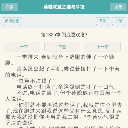
英雄联盟之谁与争锋
介绍
首页
阅读设置
目录
书架
第1325章 到底喜欢谁?
上一章
书签
下一章
一觉醒来,走到阳台上舒服的伸了一个懒
腰。
余洛晟拿起了手机,尝试着拨打了一下李芸
的电话。
“总算不占线了”
电话终于打通了,余洛晟倒是吐了一口气。
不过,电话是通了,但李芸貌似正在跟另一个
人说话。
“你们就不要再说这些话了,我就是往心里去
了,现在跑过来跟我说这些又有什么意思,反正从
那天我就没把你再当是我二姐。”李芸运气很是
坚决的说道。