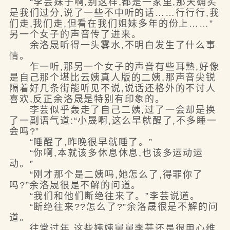
“李芸妹子啊,别这样,都是一家里,那天确实
是我们过分,说了一些不中听的话……行行行,我
们走,我们走,但看在我们姐妹多年的份上……”
另一个女子的声音传了进来。
余洛晟听得一头雾水,不明白发生了什么事
情。
乍一听,那另一个女子的声音有些耳熟,好像
是自己那个堪比云姨真人版的二姨,那声音尖锐
隔着好几条街能听见不说,说话还格外的不讨人
喜欢,反正余洛晟是特别有印象的。
李芸似乎轰走了自己二姨,过了一会却是换
了一副语气道:“小晟啊,这么早就醒了,不多睡一
会吗?”
“睡醒了,昨晚很早就睡了。”
“你啊,本就该多休息休息,也该多运动运
动。”
“刚才那个是二姨吗,她怎么了,得罪你了
吗?”余洛晟很是不解的问道。
“我们和他们断绝往来了。”李芸说道。
“断绝往来??怎么了?”余洛晟很是不解的问
道。
往常过年,这些姨姨舅舅李芸还是很用心维