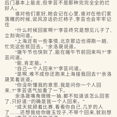
后门基本上能走,但李芸不是那种完完全全的烂
好人。
谁对他们家好,她会记在心里,谁对在他们家
落魄的时候,说风凉话扔烂柿子,李芸也会牢牢记
住
“什么时候回家啊?”李芸终究是想见儿子了,
立刻询问道。
“上海还有一些事情,北京那边也得跑一趟,
忙完这些就回去。”余洛晟说道。
“端午节也快到了,能在端午节前回来吗?”李
芸问道。
“能,肯定能。”
“自己一个人回来?”李芸问道。
“是啊,难不成你还跑来上海接我回去?”余洛
晟笑着说道。
“你没听懂我的意思,我是问你一个人回
来,?”李芸语气加重了一下。
余洛晟嘴角微微一抽,都不知道该怎么回答
了,只好道:“的确是我一个人回来。”
“成天就顾着比赛,看看你自己,几岁的人
了……还想我给你做玉饺子,不带个回来,就别想