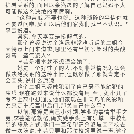
护着关系的,而且以余洛晟的了解自己妈妈不太
可能做这么决绝的事情啊。
“这种亲戚,不要也好。这种琐碎的事情你就
不要过问啦,反正以后他们家我们就当不认识。”
李芸说道。
其实,今天李芸是挺解气的。
那个曾经说过余洛晟非常难听话的二姐今
天特意上门来道歉,哪里还有当初吵架时的尖酸
刻薄、盛气凌人?
李芸是根本就不想理会她了。
她是一个好性子的人,不到非常情况怎么会
做决绝关系的这种事情,但既然做了那就肯定不
会回头,说什么原谅
这个二姐已经触犯到了自己最不能触犯的
底线,现在跑过来说什么都没有用,至于她小儿子
考不上高中想通过他们家现在非同凡响的影响
力来走重点高中后门,那关自己什么事?
以前,那算是自己小外甥,学业的事情举手之
劳,李芸能帮就帮,确实她手头上有乐城一中校领
导的联系方式,他们一直希望请余洛晟回母校去
做一次演讲,李芸只要和那位校领导说一声,这个