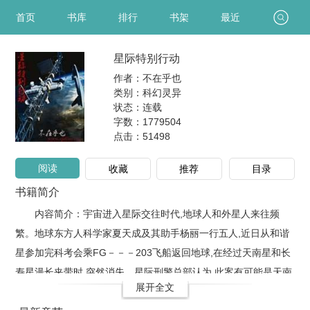
首页
书库
排行
书架
最近
星际特别行动
作者：不在乎也
类别：科幻灵异
状态：连载
字数：1779504
点击：
51498
阅读
收藏
推荐
目录
书籍简介
内容简介：宇宙进入星际交往时代,地球人和外星人来往频
繁。地球东方人科学家夏天成及其助手杨丽一行五人,近日从和谐
星参加完科考会乘FG－－－203飞船返回地球,在经过天南星和长
寿星漫长夹带时,突然消失。星际刑警总部认为,此案有可能是天南
展开全文
星某犯罪集团勾结地球某犯罪集团所为。因此决定由地球国际刑