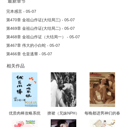
警总部与星际刑警地球亚州分部派员组成“星际特别行动队”侦破此
最新章节
案。
完本感言 - 05-07
地球国际刑警乔治.哈里与星际女刑警鲁缇丽那组合并担任正
第470章 金祖山作证(大结局三) - 05-07
副行动队长，承担星际侦查,营救和追捕任务。于是,演绎了一场空
第469章 金祖山作证(大结局二) - 05-07
前壮观,驰骋星际时间和空间的特别行动。
第468章 金祖山作证（大结局一） - 05-07
缜密的侦查和追捕，眼花缭乱的星际人种,惊悚恐怖的打斗情
第467章 伟大的小白蛇 - 05-07
节,眩目而宏大的太空超光速战斗场面以及温馨动人的生死恋.....让
第466章 仓皇逃窜 - 05-07
人大饱眼福!
(作者不在乎也求点读,求收藏,求推荐,求打赏!多多感谢!)
相关作品
优质肉棒攻略系统
撩裙（兄妹NPH）
每晚都进男神们的春
（np高辣文）
梦（NPH）